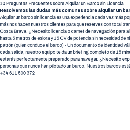
10 Preguntas Frecuentes sobre Alquilar un Barco sin Licencia
Resolvemos las dudas más comunes sobre alquilar un barco
Alquilar un barco sin licencia es una experiencia cada vez más p
más nos hacen nuestros clientes para que reserves con total tranqui
Costa Brava. ¿Necesito licencia o carnet de navegación para alqu
hasta 5 metros de eslora y 15 CV de potencia sin necesidad de ni
patrón (quien conduce el barco) - Un documento de identidad vá
cada salida, nuestro equipo te da un briefing completo de 15 min
estarás perfectamente preparado para navegar. ¿Necesito experi
personas que nunca han pilotado un barco. Nuestros barcos están 
+34 611 500 372