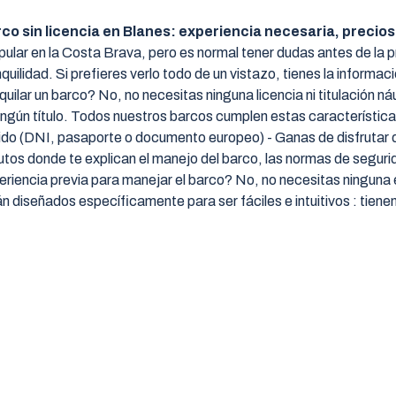
 sin licencia en Blanes: experiencia necesaria, precios,
opular en la Costa Brava, pero es normal tener dudas antes de la
lidad. Si prefieres verlo todo de un vistazo, tienes la información 
ilar un barco? No, no necesitas ninguna licencia ni titulación n
ngún título. Todos nuestros barcos cumplen estas características
lido (DNI, pasaporte o documento europeo) - Ganas de disfrutar 
utos donde te explican el manejo del barco, las normas de seguri
encia previa para manejar el barco? No, no necesitas ninguna ex
diseñados específicamente para ser fáciles e intuitivos : tienen