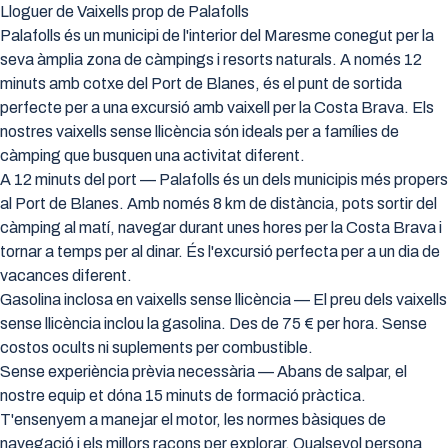
Lloguer de Vaixells prop de Palafolls
Palafolls és un municipi de l'interior del Maresme conegut per la
seva àmplia zona de càmpings i resorts naturals. A només 12
minuts amb cotxe del Port de Blanes, és el punt de sortida
perfecte per a una excursió amb vaixell per la Costa Brava. Els
nostres vaixells sense llicència són ideals per a famílies de
càmping que busquen una activitat diferent.
A 12 minuts del port — Palafolls és un dels municipis més propers
al Port de Blanes. Amb només 8 km de distància, pots sortir del
càmping al matí, navegar durant unes hores per la Costa Brava i
tornar a temps per al dinar. És l'excursió perfecta per a un dia de
vacances diferent.
Gasolina inclosa en vaixells sense llicència — El preu dels vaixells
sense llicència inclou la gasolina. Des de 75 € per hora. Sense
costos ocults ni suplements per combustible.
Sense experiència prèvia necessària — Abans de salpar, el
nostre equip et dóna 15 minuts de formació pràctica.
T'ensenyem a manejar el motor, les normes bàsiques de
navegació i els millors racons per explorar. Qualsevol persona