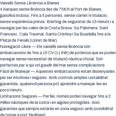
Vaixells Sense Llicència a Blanes
4 barques sense llicència des de 75€/h al Port de Blanes,
gasolina inclosa. Fins a 5 persones, sense carnet ni titulació,
sense experiència prèvia. Briefing de seguretat de 15 minuts i a
navegar per les cales de la Costa Brava: Sa Palomera, Sant
Francesc, Cala Treumal, Santa Cristina i Sa Boadella fins a la
Platja de Fenals (Lloret de Mar).
Navegació Lliure — Els vaixells sense llicència són
embarcacions de fins a 15 CV (11 kW) de potència que es poden
navegar sense necessitat de titulació nàutica oficial. Són
perfectes per a qui vol gaudir del mar sense complicacions.
Fàcil de Manejar — Aquestes embarcacions estan dissenyades
per ser intuïtives i segures. Amb controls simples i estabilitat
garantida, qualsevol persona pot aprendre a manejar-les en
pocs minuts.
Limitacions Segures — Per llei, només poden navegar fins a 2
milles nàutiques de la costa i en aigües protegides. Això
garanteix que sempre estaràs en zona segura i amb possibilitat
de tornar a port fàcilment.