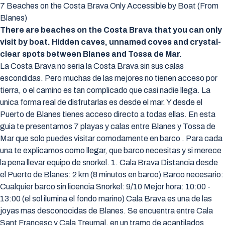
7 Beaches on the Costa Brava Only Accessible by Boat (From
Blanes)
There are beaches on the Costa Brava that you can only
visit by boat. Hidden caves, unnamed coves and crystal-
clear spots between Blanes and Tossa de Mar.
La Costa Brava no seria la Costa Brava sin sus calas
escondidas. Pero muchas de las mejores no tienen acceso por
tierra, o el camino es tan complicado que casi nadie llega. La
unica forma real de disfrutarlas es desde el mar. Y desde el
Puerto de Blanes tienes acceso directo a todas ellas. En esta
guia te presentamos 7 playas y calas entre Blanes y Tossa de
Mar que solo puedes visitar comodamente en barco . Para cada
una te explicamos como llegar, que barco necesitas y si merece
la pena llevar equipo de snorkel. 1. Cala Brava Distancia desde
el Puerto de Blanes: 2 km (8 minutos en barco) Barco necesario:
Cualquier barco sin licencia Snorkel: 9/10 Mejor hora: 10:00 -
13:00 (el sol ilumina el fondo marino) Cala Brava es una de las
joyas mas desconocidas de Blanes. Se encuentra entre Cala
Sant Francesc y Cala Treumal, en un tramo de acantilados