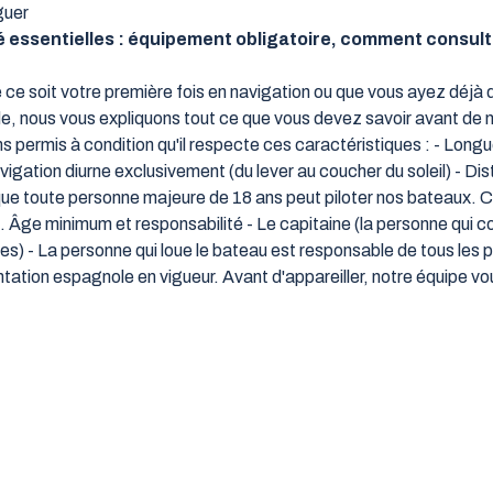
guer
é essentielles : équipement obligatoire, comment consulte
ce soit votre première fois en navigation ou que vous ayez déjà d
guide, nous vous expliquons tout ce que vous devez savoir avant 
 permis à condition qu'il respecte ces caractéristiques : - Lon
ation diurne exclusivement (du lever au coucher du soleil) - Dist
e que toute personne majeure de 18 ans peut piloter nos bateaux.
Âge minimum et responsabilité - Le capitaine (la personne qui co
ées) - La personne qui loue le bateau est responsable de tous le
ntation espagnole en vigueur. Avant d'appareiller, notre équipe v