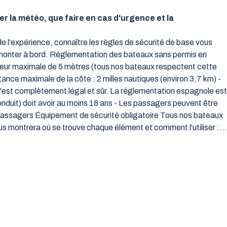
r la météo, que faire en cas d'urgence et la
e l'expérience, connaître les règles de sécurité de base vous
de monter à bord. Réglementation des bateaux sans permis en
gueur maximale de 5 mètres (tous nos bateaux respectent cette
ance maximale de la côte : 2 milles nautiques (environ 3,7 km) -
 C'est complètement légal et sûr. La réglementation espagnole est
nduit) doit avoir au moins 18 ans - Les passagers peuvent être
s passagers Équipement de sécurité obligatoire Tous nos bateaux
ous montrera où se trouve chaque élément et comment l'utiliser :…