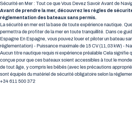
Sécurité en Mer : Tout ce que Vous Devez Savoir Avant de Navi
Avant de prendre la mer, découvrez les règles de sécurit
réglementation des bateaux sans permis.
La sécurité en mer est la base de toute expérience nautique. Que 
permettra de profiter de la mer en toute tranquillité. Dans ce 
Espagne En Espagne, vous pouvez louer et piloter un bateau sans
réglementation) - Puissance maximale de 15 CV (11,03 kW) - Navig
Aucun titre nautique requis ni expérience préalable Cela signifi
conçue pour que ces bateaux soient accessibles à tout le monde. 
de tout âge, y compris les bébés (avec les précautions appropri
sont équipés du matériel de sécurité obligatoire selon la régleme
+34 611 500 372